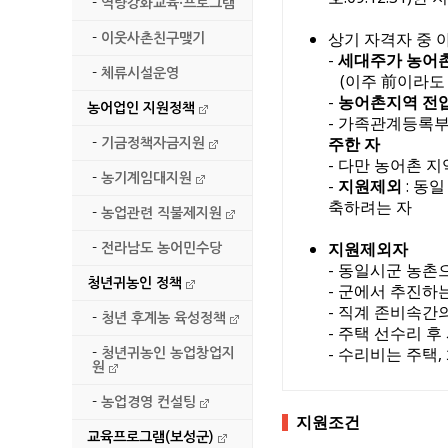
-
역량강화교육·프로그램
2026년 보성청년 창
상기 자격자 중 
-
이웃사촌친구맺기
보성차밭 데크로드 경
-
세대주가 농어촌
-
체류시설운영
(이주 前이라도 
지적기준점 성과 및 
-
농어촌지역 전입
농어업인 지원정책
- 가족관계등록부
주한 자
벌교읍 장양지구 취약
-
기금정책자금지원
- 다만 농어촌 
-
농기계임대지원
-
지원제외
: 동
2026년 귀농어귀촌
축하려는 자
-
농업관련 직불제지원
2026년 명량대첩 
지원제외자
-
전라남도 농어민수당
- 동일시군 농촌
2026년 조림지 풀베
청년귀농인 정책
- 군에서 추진하
- 직계 존비속간
-
청년 후계농 육성정책
무단방치 된 자동차 
- 주택 선수리 
- 수리비는 주택
-
청년귀농인 농업창업지
자치법규 공포(발령)
원
-
농업경영 컨설팅
연일 이어지는 폭염,
지원조건
교육프로그램(보성군)