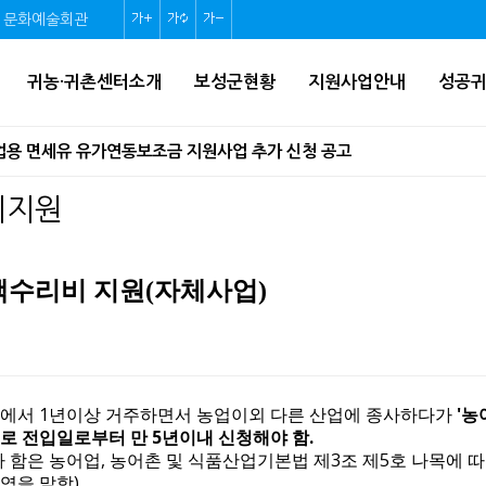
문화예술회관
글
글
글
자
자
자
귀농·귀촌센터소개
보성군현황
지원사업안내
성공
크
크
크
기
기
기
어업용 면세유 유가연동보조금 지원사업 추가 신청 공고
확
초
축
네트워크 조성사업 모집 공고
비지원
대
기
소
역, 체육시설) 결정(변경) 지형도면 승인 고시
화
수리비 지원(자체사업)
확인하세요!
업 시행계획 승인 고시
 ‘홀로서기’ 후속 지원 나선다!(인구정책과)
역에서 1년이상 거주하면서 농업이외 다른 산업에 종사하다가
'농
로 전입일로부터 만 5년이내 신청해야 함.
움터」 교육 신청 안내
 함은 농어업, 농어촌 및 식품산업기본법 제3조 제5호 나목에 따
 지역을 말함)