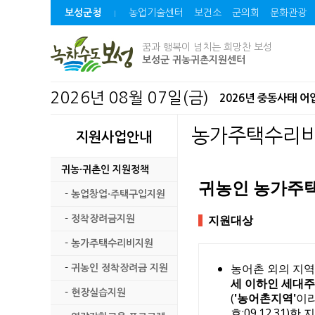
보성군청
농업기술센터
보건소
군의회
문화관광
꿈과 행복이 넘치는 희망찬 보성
보성군 귀농귀촌지원센터
2026년 08월 07일(금)
2026년 중동사태 
2026년 보성 청년 
농가주택수리
지원사업안내
보성 군관리계획(용도지
귀농·귀촌인 지원정책
귀농인 농가주택
파크골프 이용 전 꼭 
-
농업창업·주택구입지원
-
정착장려금지원
지원대상
미력 석호마을만들기사
-
농가주택수리비지원
보성군, 청년 창업기업
농어촌 외의 지
-
귀농인 정착장려금 지원
세 이하인 세대주
2026년「AI 디지털배
-
현장실습지원
(
'농어촌지역'
이라
호:09.12.31)한