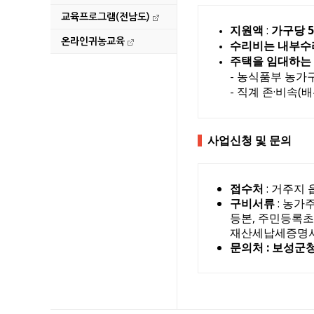
2026년도 제1회 추
교육프로그램(전남도)
지원액
:
가구당 
2026년 다자녀가정
온라인귀농교육
수리비는 내부수리
주택을 임대하는 
2026년 청년농업인
- 농식품부 농가
- 직계 존·비속(
사업신청 및 문의
접수처
: 거주지
구비서류
: 농가
등본, 주민등록
재산세납세증명서(
문의처 :
보성군청 