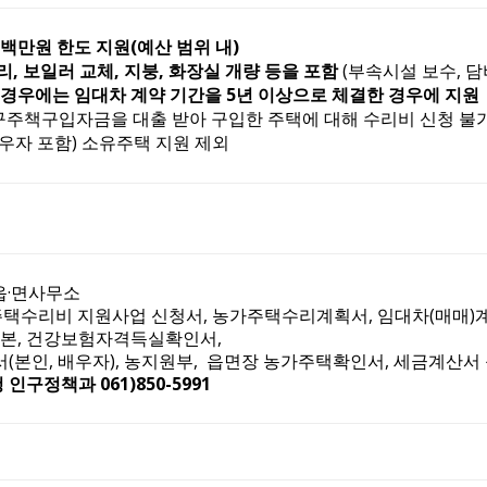
가경정 세입·세출 예산 고시
5백만원 한도 지원(예산 범위 내)
 가족사진 만들어주기 사업 신청 안내 재공고
, 보일러 교체, 지붕, 화장실 개량 등을 포함
(부속시설 보수, 담
경우에는 임대차 계약 기간을 5년 이상으로 체결한 경우에 지원
 스타트업(초기창업) 지원사업 모집 재공고
구주책구입자금을 대출 받아 구입한 주택에 대해 수리비 신청 불
배우자 포함) 소유주택 지원 제외
 읍·면사무소
주택수리비 지원사업 신청서, 농가주택수리계획서, 임대차(매매)
초본, 건강보험자격득실확인서,
본인, 배우자), 농지원부, 읍면장 농가주택확인서, 세금계산서
인구정책과 061)850-5991