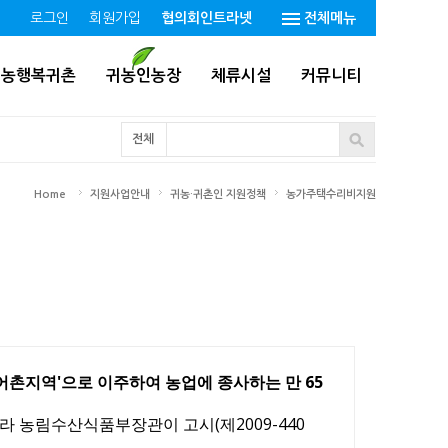
로그인
회원가입
협의회인트라넷
전체메뉴
귀농행복귀촌
귀농인농장
체류시설
커뮤니티
전체
Home
지원사업안내
귀농·귀촌인 지원정책
농가주택수리비지원
어촌지역'으로 이주하여 농업에 종사하는 만 65
라 농림수산식품부장관이 고시(제2009-440