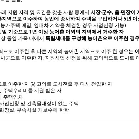
업 후속지원사업 참여자 모집 공고
아래 지원 자격 및 요건을 갖춘 사람 중에서
시장·군수, 읍·면장이
관조명 설치공사 공고
지역으로 이주하여 농업에 종사하여 주택을 구입하거나 5년 이
농가주택 매입, 임대차 계약을 체결한 경우 사업신청 가능)
폐기 고시
일 기준으로 1년 이상 농어촌 이외의 지역에서 거주한 자
상 동일 가족 내에서
독립세대를 구성해 농어촌으로 이주한 경우 
지역생활여건 개조사업 기본계획 수립 고시
지역으로 이주한 후 다른 지역의 농어촌 지역으로 이주 한 경우는
이
일 시군으로 이주한 자, 지원사업 신청을 위해 고의적으로 도시로 
인 우수 창업활성화 지원사업 대상자 모집 공고
조선수군재건로 프로그램 운영 지원사업 공모
으로 이주한 자 및 고의로 도시전출 후 다시 전입한 자
기사업 감리용역(2차)
는 주택수리비를 지원 받은 자
의 주택임차
자진처리 및 견인예고 공고
후 사업신청 및 건축물대장이 없는 주택
, 화장실, 부속시설 개보수에 한함
 주의하세요!