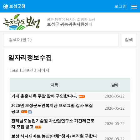
보성군청
로그인
꿈과 행복이 넘치는 희망찬 보성
보성군 귀농귀촌지원센터
일자리정보수집
Total 1,349건
3 페이지
제목
날짜
카페 춘운서옥 주말 알바 구인합니다,
2026-05-22
2026년 보성군노인복지관 프로그램 강사 모집
2026-05-22
공고
전라남도농업기술원 차산업연구소 기간제근로
2026-05-22
자 모집 공고
보성 식자재마트 농산(야채*청과) 여직원 구합니
2026-05-22