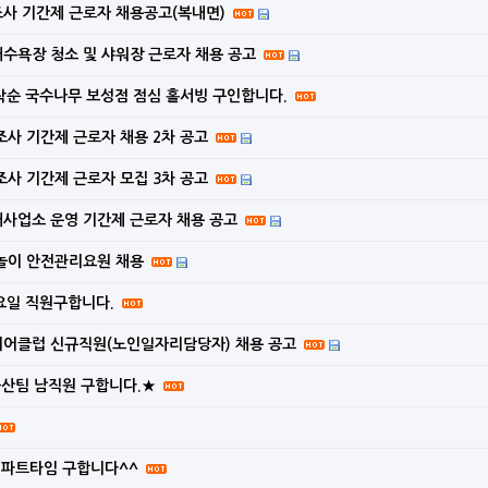
지역생활여건 개조사업 기본계획 수립 고시
조사 기간제 근로자 채용공고(복내면)
해수욕장 청소 및 샤워장 근로자 채용 공고
확인하세요!
 선착순 국수나무 보성점 점심 홀서빙 구인합니다.
역, 체육시설) 결정(변경) 지형도면 승인 고시
수조사 기간제 근로자 채용 2차 공고
움터」 교육 신청 안내
수조사 기간제 근로자 모집 3차 공고
어업용 면세유 유가연동보조금 지원사업 추가 신청 공고
대사업소 운영 기간제 근로자 채용 공고
가경정 세입·세출 예산 고시
물놀이 안전관리요원 채용
관조명 설치공사 공고
요일 직원구합니다.
니어클럽 신규직원(노인일자리담당자) 채용 공고
인 우수 창업활성화 지원사업 대상자 모집 공고
공산팀 남직원 구합니다.★
 스타트업(초기창업) 지원사업 모집 재공고
자진처리 및 견인예고 공고
 파트타임 구합니다^^