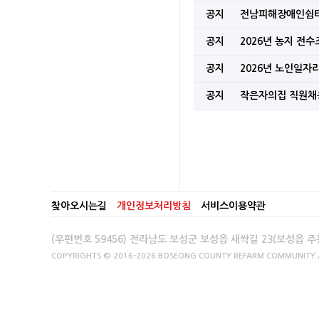
자치법규 공포(발령)
공지
전남피해장애인쉼터
연일 이어지는 폭염,
공지
2026년 농지 전
공지
2026년 노인일자
지적기준점 성과 및 
공지
작은자의집 직원
찾아오시는길
개인정보처리방침
서비스이용약관
(우편번호 59456) 전라남도 보성군 보성읍 새싹길 23(보성읍 주
COPYRIGHTS © 2016-2026 BOSEONG COUNTY REFARM COMMUNITY AL