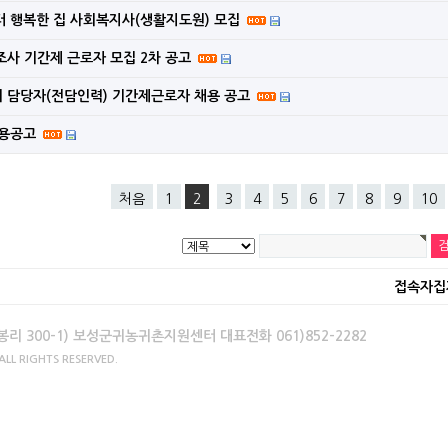
 행복한 집 사회복지사(생활지도원) 모집
 주의하세요!
수조사 기간제 근로자 모집 2차 공고
리 담당자(전담인력) 기간제근로자 채용 공고
폐기 고시
채용공고
처음
1
2
3
4
5
6
7
8
9
10
접속자집
봉리 300-1) 보성군귀농귀촌지원센터 대표전화 061)852-2282
L RIGHTS RESERVED.