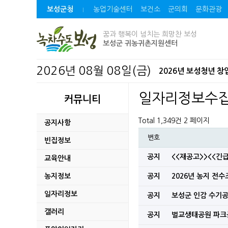
보성군청
농업기술센터
보건소
군의회
문화관광
꿈과 행복이 넘치는 희망찬 보성
보성군 귀농귀촌지원센터
2026년 08월 08일(금)
2026년 보성청년 창
2026년 조림지 풀베
일자리정보수
커뮤니티
보성군, 청년 창업기업
Total 1,349건
2 페이지
공지사항
번호
2026년 다자녀가정
빈집정보
공지
<<재공고>><<
교육안내
2026년 보성 청년 
농지정보
공지
2026년 농지 전
2026년 명량대첩 
일자리정보
공지
보성군 인감 수기공
미력 석호마을만들기사
갤러리
공지
벌교생태공원 파크