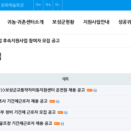
문화예술회관
글
글
글
자
자
자
귀농·귀촌센터소개
보성군현황
지원사업안내
성공
크
크
크
기
기
기
업 후속지원사업 참여자 모집 공고
확
초
축
기사업 감리용역(2차)
집
대
기
소
 ‘홀로서기’ 후속 지원 나선다!(인구정책과)
화
제목
 가족사진 만들어주기 사업 신청 안내 재공고
긴급>>보성군교통약자이동지원센터 운전원 채용 공고
네트워크 조성사업 모집 공고
수조사 기간제근로자 채용 공고
조선수군재건로 프로그램 운영 지원사업 공모
부 정비 기간제 근로자 모집 공고
업 시행계획 승인 고시
골프장 기간제근로자 채용 공고