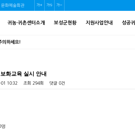
문화예술회관
글
글
글
자
자
자
귀농·귀촌센터소개
보성군현황
지원사업안내
성공
크
크
크
기
기
기
 주의하세요!
확
초
축
업 시행계획 승인 고시
대
기
소
역, 체육시설) 결정(변경) 지형도면 승인 고시
화
 정보화교육 실시 안내
 ‘홀로서기’ 후속 지원 나선다!(인구정책과)
-01 10:32
조회
294회
댓글
0건
지역생활여건 개조사업 기본계획 수립 고시
가경정 세입·세출 예산 고시
0명