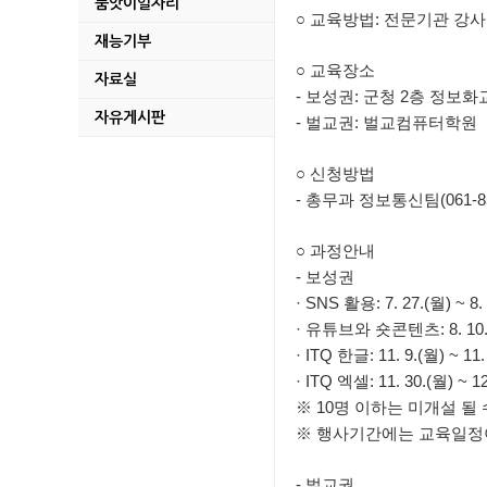
품앗이일자리
파크골프 이용 전 꼭 
○ 교육방법: 전문기관 강사
재능기부
2026년 명량대첩 
○ 교육장소
자료실
- 보성권: 군청 2층 정보
2026년 청년농업인
자유게시판
- 벌교권: 벌교컴퓨터학원
2026년 귀농어귀촌
○ 신청방법
- 총무과 정보통신팀(061-85
2026년「AI 디지털배
○ 과정안내
2026년 다자녀가정
- 보성권
2026년 중동사태 
· SNS 활용: 7. 27.(월) ~ 8. 
· 유튜브와 숏콘텐츠: 8. 10.(월)
2026년 보성 청년 
· ITQ 한글: 11. 9.(월) ~ 11.
· ITQ 엑셀: 11. 30.(월) ~ 12
2026년 조림지 풀베
※ 10명 이하는 미개설 될
※ 행사기간에는 교육일정이
지적기준점 성과 및 
- 벌교권