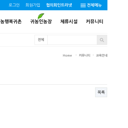
로그인
회원가입
협의회인트라넷
전체메뉴
귀농행복귀촌
귀농인농장
체류시설
커뮤니티
전체
Home
커뮤니티
교육안내
목록