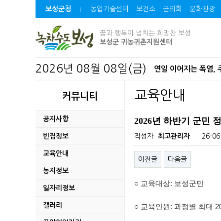
보성군청
농업기술센터
보건소
군의회
문화관광
꿈과 행복이 넘치는 희망찬 보성
보성군 귀농귀촌지원센터
2026년 08월 08일(금)
연일 이어지는 폭염,
미력 석호마을만들기사
교육안내
커뮤니티
보성 군관리계획(용도지
공지사항
2026년 하반기 군민
보성군, 청년 창업기업
빈집정보
작성자
최고관리자
26-06
교육안내
자치법규 공포(발령)
이전글
다음글
농지정보
벌교읍 장양지구 취약
○ 교육대상: 보성군민
일자리정보
2026년도 제1회 추
갤러리
○ 교육인원: 과정별 최대 2