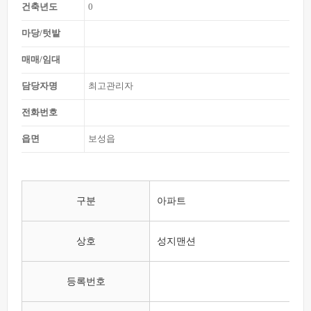
건축년도
0
마당/텃밭
매매/임대
담당자명
최고관리자
전화번호
읍면
보성읍
본문
구분
아파트
상호
성지맨션
등록번호