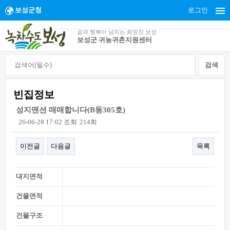
보성군청
로그인
꿈과 행복이 넘치는 희망찬 보성
보성군 귀농귀촌지원센터
빈집정보
성지맨션 매매합니다(B동305호)
26-06-28 17:02
조회
214회
이전글
다음글
목록
대지면적
건물면적
건물구조