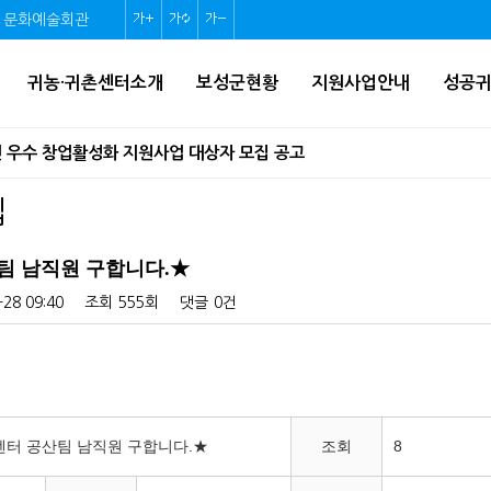
문화예술회관
글
글
글
자
자
자
귀농·귀촌센터소개
보성군현황
지원사업안내
성공
크
크
크
기
기
기
인 우수 창업활성화 지원사업 대상자 모집 공고
확
초
축
 ‘홀로서기’ 후속 지원 나선다!(인구정책과)
집
대
기
소
화
팀 남직원 구합니다.★
네트워크 조성사업 모집 공고
-28 09:40
조회
555회
댓글
0건
움터」 교육 신청 안내
지역생활여건 개조사업 기본계획 수립 고시
센터 공산팀 남직원 구합니다.★
조회
8
 스타트업(초기창업) 지원사업 모집 재공고