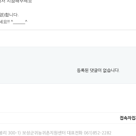
이력서 지참해주세요
영)합니다.
!! ^_____^
등록된 댓글이 없습니다.
접속자집
봉리 300-1) 보성군귀농귀촌지원센터 대표전화 061)852-2282