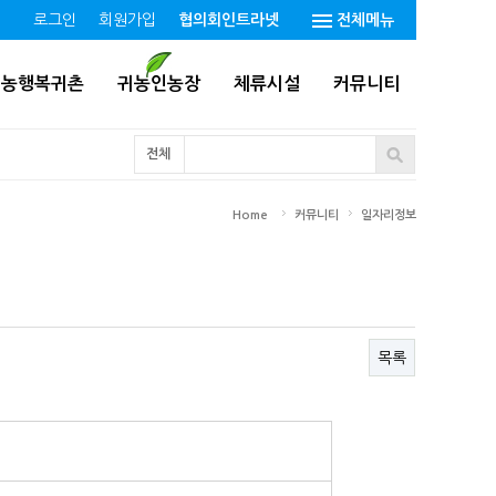
로그인
회원가입
협의회인트라넷
전체메뉴
귀농행복귀촌
귀농인농장
체류시설
커뮤니티
전체
Home
커뮤니티
일자리정보
목록