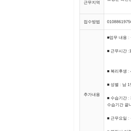
근무지역
무단방치 된 자동차 
보성차밭 데크로드 경
접수방법
0108861
2026년 중동사태 
■업무 내용 :
■ 근무시간 :11
■ 복리후생 :
■ 성별 : 남 
추가내용
■ 수습기간 :
수습기간 끝
■ 근무요일 :