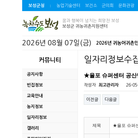
보성군청
농업기술센터
보건소
군의회
문화관광
꿈과 행복이 넘치는 희망찬 보성
보성군 귀농귀촌지원센터
2026년 08월 07일(금)
2026년 귀농어귀촌
보성군, 청년 창업기업
일자리정보수
커뮤니티
자치법규 공포(발령)
공지사항
★율포 슈퍼센터 공산
2026년 보성 청년 
빈집정보
작성자
최고관리자
26-05
교육안내
2026년「AI 디지털배
이전글
다음글
농지정보
벌교읍 장양지구 취약
일자리정보
제목
★율포 슈퍼
2026년 청년농업인
갤러리