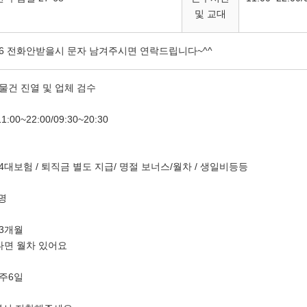
자진처리 및 견인예고 공고
및 교대
관조명 설치공사 공고
9756 전화안받을시 문자 남겨주시면 연락드립니다~^^
어업용 면세유 유가연동보조금 지원사업 추가 신청 공고
 물건 진열 및 업체 검수
:00~22:00/09:30~20:30
 4대보험 / 퇴직금 별도 지급/ 명절 보너스/월차 / 생일비등등
1명
 3개월
나면 월차 있어요
 주6일