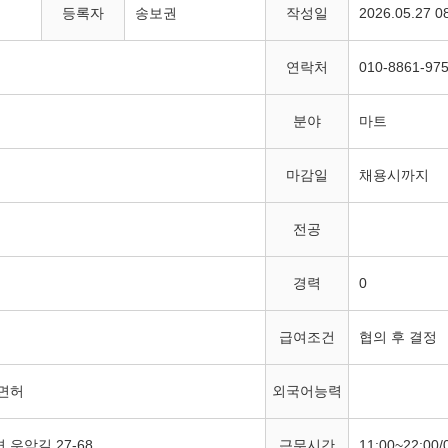
폐기 고시
등록자
송보권
작성일
2026.05.27 0
 가족사진 만들어주기 사업 신청 안내 재공고
연락처
010-8861-97
조선수군재건로 프로그램 운영 지원사업 공모
분야
마트
업 시행계획 승인 고시
마감일
채용시까지
확인하세요!
전공
 주의하세요!
업 후속지원사업 참여자 모집 공고
경력
0
기사업 감리용역(2차)
급여조건
협의 후 결정
역, 체육시설) 결정(변경) 지형도면 승인 고시
면허
외국어능력
가경정 세입·세출 예산 고시
 우암길 27-68
근무시간
11:00~22:00