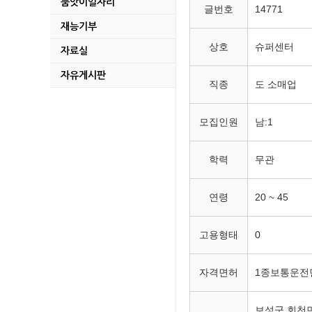
품앗이일자리
지적기준점 성과 및 
글번호
14771
재능기부
2026년 다자녀가정
상호
슈퍼센터
자료실
2026년 명량대첩 
자유게시판
직종
도 소매업
미력 석호마을만들기사
모집인원
남:1
파크골프 이용 전 꼭 
학력
무관
연일 이어지는 폭염,
2026년 보성청년 창
연령
20 ~ 45
2026년 조림지 풀베
고용형태
0
보성 군관리계획(용도지
자격면허
1종보통운전
2026년도 제1회 추
보성군 회천면