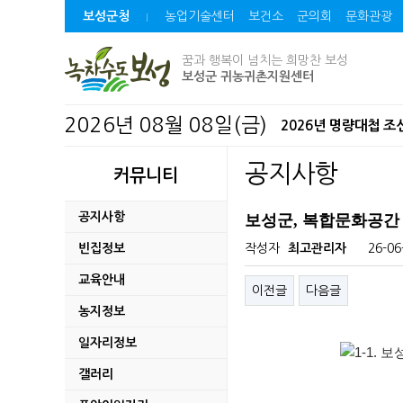
보성군청
농업기술센터
보건소
군의회
문화관광
꿈과 행복이 넘치는 희망찬 보성
보성군 귀농귀촌지원센터
2026년 08월 08일(금)
2026년 명량대첩 
2026년 보성 청년 
공지사항
커뮤니티
연일 이어지는 폭염,
공지사항
보성군, 복합문화공간 
2026년 다자녀가정
빈집정보
작성자
최고관리자
26-06
교육안내
자치법규 공포(발령)
이전글
다음글
농지정보
보성차밭 데크로드 경
일자리정보
벌교읍 장양지구 취약
갤러리