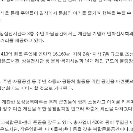
 ‘홀로서기’ 후속 지원 나선다!(인구정책과)
식을 통해 주민들이 일상에서 문화와 여가를 즐기며 행복을 누릴 
움터」 교육 신청 안내
.
 스타트업(초기창업) 지원사업 모집 재공고
 상설전시관과 3층 주민 자율공간에서는 개관을 기념해 민화전시회와
거리를 제공하고 있다.
410억 원을 투입해 연면적 16,160㎡, 지하 2층~지상 7층 규모로
작은도서관, 상설전시관 등 문화·복지시설과 14개 레인 규모의 볼링
, 주민 자율공간 등 주민 소통과 공동체 활동을 위한 공간을 마련했으며
활성화에도 이바지할 것으로 기대된다.
 개관한 보성행복마루는 우리 군민들이 함께 소통하고 아이를 키우며 
과 정주 여건 개선을 위한 생활밀착형 인프라 확충에 최선을 다하겠다
벌교복합문화센터 준공을 앞두고 있다. 총사업비 420억 원이 투입된 이 
 작은도서관, 작은영화관, 아이돌봄센터 등을 갖춘 복합문화공간이다.