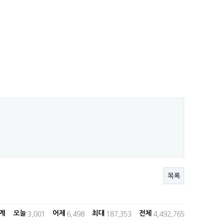
목록
계 오늘
어제
최대
전체
3,001
6,498
187,353
4,492,765