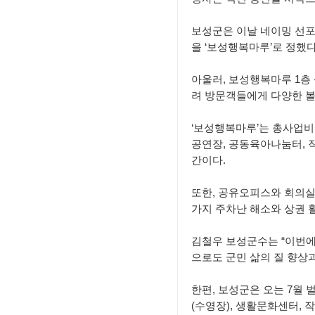
보성군, 청년 창업기업
보성군은 이날 네이밍 선포
2026년「AI 디지털배
을 ‘보성행복마루’로 정했다
2026년 청년농업인
아울러, 보성행복마루 1층
려 방문객들에게 다양한 볼
‘보성행복마루’는 총사업비 
공연장, 공동육아나눔터, 
간이다.
또한, 공유오피스와 회의실
가지 주차난 해소와 상권 
김철우 보성군수는 “이번에
으로도 군민 삶의 질 향상
한편, 보성군은 오는 7월 
(수영장), 생활문화센터,