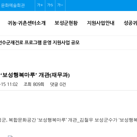
문화예술회관
글
글
글
자
자
자
귀농·귀촌센터소개
보성군현황
지원사업안내
성공
크
크
크
기
기
기
조선수군재건로 프로그램 운영 지원사업 공모
확
초
축
네트워크 조성사업 모집 공고
대
기
소
 주의하세요!
화
‘보성행복마루’ 개관(재무과)
 가족사진 만들어주기 사업 신청 안내 재공고
-15 11:02
조회
809회
댓글
0건
관조명 설치공사 공고
지역생활여건 개조사업 기본계획 수립 고시