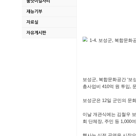
품앗이일자리
보성 군관리계획(용도지
재능기부
2026년 조림지 풀베
자료실
무단방치 된 자동차 
자유게시판
2026년 중동사태 
지적기준점 성과 및 
2026년도 제1회 추
보성군, 복합문화공간 ‘보
미력 석호마을만들기사
총사업비 410억 원 투입,
2026년 보성청년 창
보성군은 12일 군민의 문
2026년 귀농어귀촌
이날 개관식에는 김철우 보
회 단체장, 주민 등 1,000
파크골프 이용 전 꼭 
행사는 식전 공연을 시작으로