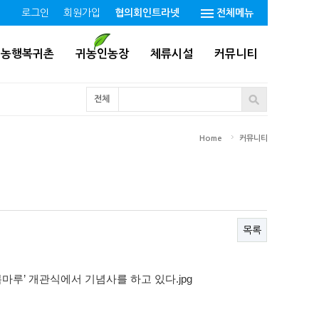
로그인
회원가입
협의회인트라넷
전체메뉴
귀농행복귀촌
귀농인농장
체류시설
커뮤니티
전체
Home
커뮤니티
목록