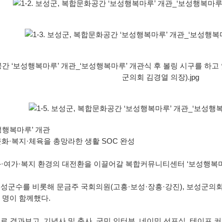
역, 체육시설) 결정(변경) 지형도면 승인 고시
기사업 감리용역(2차)
자진처리 및 견인예고 공고
어업용 면세유 유가연동보조금 지원사업 추가 신청 공고
폐기 고시
가경정 세입·세출 예산 고시
성행복마루’ 개관
업 시행계획 승인 고시
 문화·복지·체육을 총망라한 생활 SOC 완성
업 후속지원사업 참여자 모집 공고
화·여가·복지 환경의 대전환을 이끌어갈 복합커뮤니티센터 ‘보성행복
인 우수 창업활성화 지원사업 대상자 모집 공고
성군수를 비롯해 문금주 국회의원(고흥·보성·장흥·강진), 보성군의회
여 명이 함께했다.
확인하세요!
 경과보고, 기념사 및 축사, 군민 인터뷰, 네이밍 선포식, 테이프 커