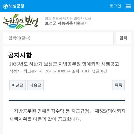
보성군청
로그인
꿈과 행복이 넘치는 희망찬 보성
보성군 귀농귀촌지원센터
공지사항
2026년도 하반기 보성군 지방공무원 명예퇴직 시행공고
작성자
최고관리자
26-06-10 09:24
조회
810회
댓글
0건
이전글
다음글
목록
본문
「지방공무원 명예퇴직수당 등 지급규정」 제5조(명예퇴직수당의
시행계획을 다음과 같이 공고합니다.