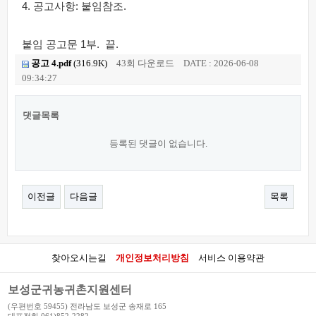
4. 공고사항: 붙임참조.
붙임 공고문 1부. 끝.
공고 4.pdf
(316.9K)
43회 다운로드
DATE : 2026-06-08
09:34:27
댓글목록
등록된 댓글이 없습니다.
이전글
다음글
목록
찾아오시는길
개인정보처리방침
서비스 이용약관
보성군귀농귀촌지원센터
(우편번호 59455) 전라남도 보성군 송재로 165