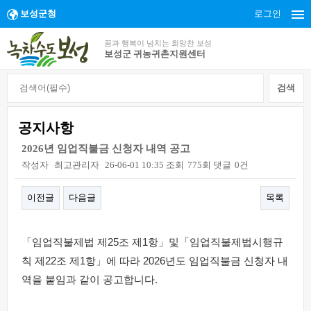
보성군청
로그인
꿈과 행복이 넘치는 희망찬 보성
보성군 귀농귀촌지원센터
공지사항
2026년 임업직불금 신청자 내역 공고
작성자
최고관리자
26-06-01 10:35
조회
775회
댓글
0건
이전글
다음글
목록
본문
「임업직불제법 제25조 제1항」및「임업직불제법시행규
칙 제22조 제1항」에 따라 2026년도 임업직불금 신청자 내
역을 붙임과 같이 공고합니다.