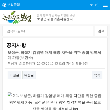
보성군청
로그인
꿈과 행복이 넘치는 희망찬 보성
보성군 귀농귀촌지원센터
공지사항
보성군, 하절기 감염병 매개 해충 차단을 위한 종합 방역체
계 가동(보건소)
작성자
최고관리자
26-05-29 16:45
조회
794회
댓글
0건
이전글
다음글
목록
본문