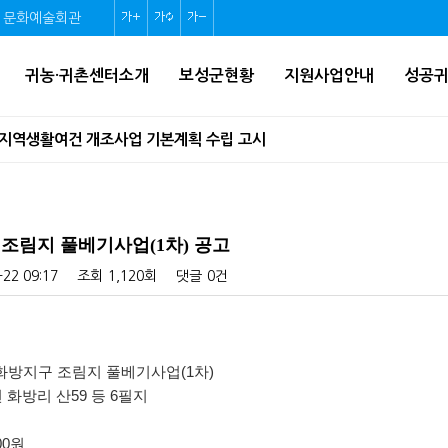
문화예술회관
글
글
글
자
자
자
귀농·귀촌센터소개
보성군현황
지원사업안내
성공
크
크
크
기
기
기
지역생활여건 개조사업 기본계획 수립 고시
확
초
축
아름다운 민간정원 30선 선정 공모] 온라인 대국민 선호도 조사 투표...
대
기
소
 주의하세요!
화
 조림지 풀베기사업(1차) 공고
확인하세요!
-22 09:17
조회
1,120회
댓글
0건
업 시행계획 승인 고시
네트워크 조성사업 모집 공고
미력 화방지구 조림지 풀베기사업(1차)
 화방리 산59 등 6필지
조선수군재건로 프로그램 운영 지원사업 공모
00원