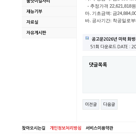
품앗이일자리
벌교읍 장양지구 취약
- 추정가격 22,621,818원
재능기부
마. 기초금액: 금24,884,0
보성군, 청년 창업기업
바. 공사기간: 착공일로부
자료실
2026년 전남청년 문
자유게시판
공고문2026년 미력 화방
보성군 치매안심센터, 
51회 다운로드
DATE : 2
2026년 청년농업인
댓글목록
2026년 귀농어귀촌
「대곡지구 수원공 수
2026년 다자녀가정
이전글
다음글
2026년도 제1회 추
2026년 보성청년 창
찾아오시는길
개인정보처리방침
서비스이용약관