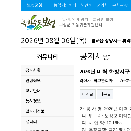
보성군청
농업기술센터
보건소
군의회
문화관광
꿈과 행복이 넘치는 희망찬 보성
보성군 귀농귀촌지원센터
2026년 08월 06일(목)
벌교읍 장양지구 취약
[2026년 대한민국 
공지사항
커뮤니티
연일 이어지는 폭염,
공지사항
2026년 미력 화방지구
파크골프 이용 전 꼭 
빈집정보
작성자
최고관리자
26-05
교육안내
미력 석호마을만들기사
이전글
다음글
농지정보
2026년 보성 청년 
가. 공 사 명: 2026년 
일자리정보
나. 위 치: 보성군 미력면
2026년 명량대첩 
갤러리
다. 사 업 량: 10.18ha
라. 추정금액: 금24,884,0