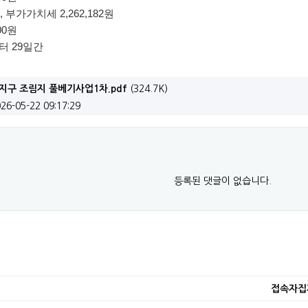
지역생활여건 개조사업 기본계획 수립 고시
, 부가가치세 2,262,182원
00원
 ‘홀로서기’ 후속 지원 나선다!(인구정책과)
터 29일간
화복지카드 지원사업 2차 모집 공고
지구 조림지 풀베기사업1차.pdf
(324.7K)
치매 어르신 삶의 기록 전시(보건소)
026-05-22 09:17:29
 스타트업(초기창업) 지원사업 모집 재공고
인 우수 창업활성화 지원사업 대상자 모집 공고
등록된 댓글이 없습니다.
리시설개보수사업」보상계획 열람공고
 가족사진 만들어주기 사업 신청 안내 재공고
가경정 세입·세출 예산 고시
업 후속지원사업 참여자 모집 공고
접속자집