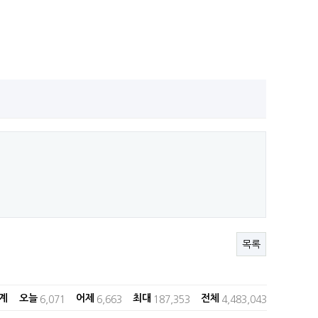
목록
계 오늘
어제
최대
전체
6,071
6,663
187,353
4,483,043