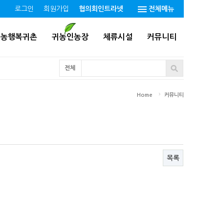
로그인
회원가입
협의회인트라넷
전체메뉴
귀농행복귀촌
귀농인농장
체류시설
커뮤니티
전체
Home
커뮤니티
목록