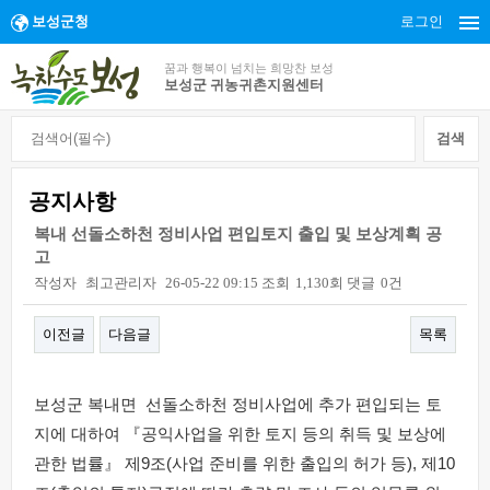
보성군청
로그인
꿈과 행복이 넘치는 희망찬 보성
보성군 귀농귀촌지원센터
공지사항
복내 선돌소하천 정비사업 편입토지 출입 및 보상계획 공
고
작성자
최고관리자
26-05-22 09:15
조회
1,130회
댓글
0건
이전글
다음글
목록
본문
보성군 복내면 선돌소하천 정비사업에 추가 편입되는 토
지에 대하여 『공익사업을 위한 토지 등의 취득 및 보상에
관한 법률』 제9조(사업 준비를 위한 출입의 허가 등), 제10