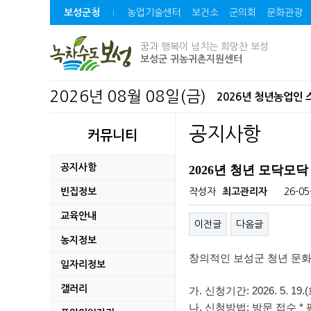
보성군청
농업기술센터
보건소
군의회
문화관광
꿈과 행복이 넘치는 희망찬 보성
보성군 귀농귀촌지원센터
2026년 08월 08일(금)
2026년 청년농업인
2026년 조림지 풀베
공지사항
커뮤니티
무단방치 된 자동차 
공지사항
2026년 청년 모닥모
보성차밭 데크로드 경
빈집정보
작성자
최고관리자
26-05
교육안내
자치법규 공포(발령)
이전글
다음글
농지정보
2026년 명량대첩 
창의적인 보성군 청년 문화
일자리정보
파크골프 이용 전 꼭 
갤러리
가. 신청기간: 2026. 5. 19.(화
나. 신청방법: 방문 접수 * 평일