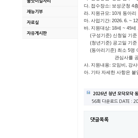
품앗이일자리
보성 군관리계획(용도지
다. 접수장소: 보성군청 4층
재능기부
라. 지원규모: 10개 동아리
벌교읍 장양지구 취약
마. 사업기간: 2026. 6. ~ 12
자료실
바. 지원대상: 18세 ~ 
2026년 보성 청년 
자유게시판
(구성기준) 신청일 기준 관
(청년기준) 공고일 기준 18세 ~ 4
미력 석호마을만들기사
(동아리기준) 최소 5명 이
관심사를 공유하
2026년 중동사태 
사. 지원내용: 모임비, 강
2026년「AI 디지털배
아. 기타 자세한 사항은 
연일 이어지는 폭염,
2026년 청년 모닥모닥 
지적기준점 성과 및 
56회 다운로드
DATE : 2
2026년 귀농어귀촌
댓글목록
보성군, 청년 창업기업