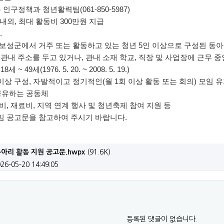
역, 체육시설) 결정(변경) 지형도면 승인 고시
 인구정책과 청년활력팀(061-850-5987)
 내외, 최대 활동비 300만원 지급
지역생활여건 개조사업 기본계획 수립 고시
.
49세 보성군에서 거주 또는 활동하고 있는 청년 5인 이상으로 구성된 동
네트워크 조성사업 모집 공고
내 주소를 두고 있거나, 관내 소재 학교, 직장 및 사업장에 근무 중
9세(1976. 5. 20. ~ 2008. 5. 19.)
업 시행계획 승인 고시
상 구성, 자발적이고 정기적인(월 1회 이상 활동 또는 회의) 모임 
는 공동체
어업용 면세유 유가연동보조금 지원사업 추가 신청 공고
사비, 재료비, 지역 연계 행사 및 청년축제 참여 지원 등
움터」 교육 신청 안내
붙임 공고문을 참고하여 주시기 바랍니다.
 주의하세요!
동아리 활동 지원 공고문.hwpx
(91.6K)
폐기 고시
026-05-20 14:49:05
인 우수 창업활성화 지원사업 대상자 모집 공고
 ‘홀로서기’ 후속 지원 나선다!(인구정책과)
등록된 댓글이 없습니다.