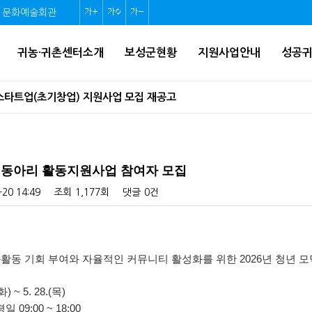
문화예술회관
글
글
글
자
자
자
귀농·귀촌센터소개
보성군현황
지원사업안내
성공
크
크
크
기
기
기
 스타트업(초기창업) 지원사업 모집 재공고
확
초
축
기사업 감리용역(2차)
대
기
소
자진처리 및 견인예고 공고
화
닥 동아리 활동지원사업 참여자 모집
관조명 설치공사 공고
-20 14:49
조회
1,177회
댓글
0건
조선수군재건로 프로그램 운영 지원사업 공모
활동 기회 부여와 자율적인 커뮤니티 활성화를 위한 2026년 청년 
확인하세요!
) ~ 5. 28.(목)
 09:00 ~ 18:00