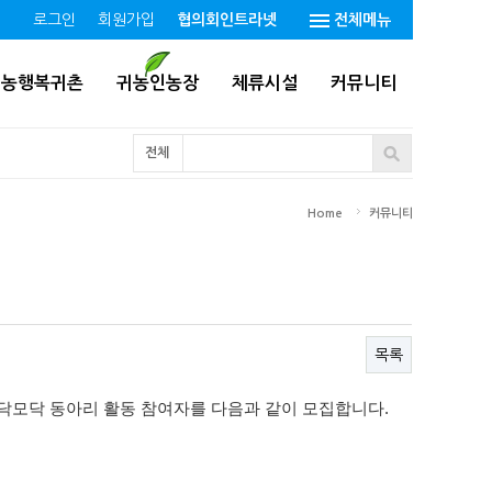
로그인
회원가입
협의회인트라넷
전체메뉴
귀농행복귀촌
귀농인농장
체류시설
커뮤니티
전체
Home
커뮤니티
목록
모닥모닥 동아리 활동 참여자를 다음과 같이 모집합니다.