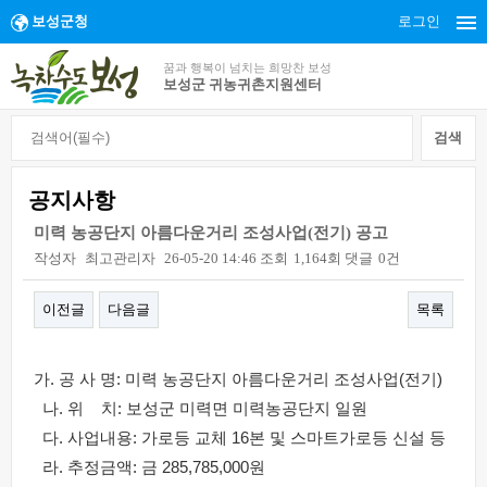
보성군청
로그인
꿈과 행복이 넘치는 희망찬 보성
보성군 귀농귀촌지원센터
공지사항
미력 농공단지 아름다운거리 조성사업(전기) 공고
작성자
최고관리자
26-05-20 14:46
조회
1,164회
댓글
0건
이전글
다음글
목록
본문
가. 공 사 명: 미력 농공단지 아름다운거리 조성사업(전기)
나. 위 치: 보성군 미력면 미력농공단지 일원
다. 사업내용: 가로등 교체 16본 및 스마트가로등 신설 등
라. 추정금액: 금 285,785,000원