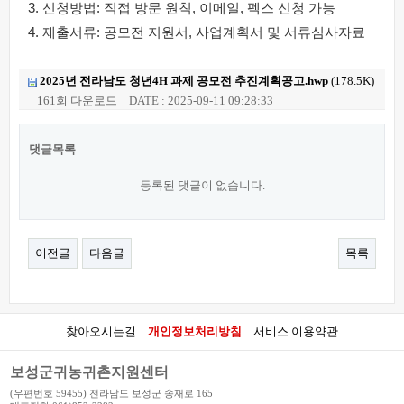
3. 신청방법: 직접 방문 원칙, 이메일, 펙스 신청 가능
4. 제출서류: 공모전 지원서, 사업계획서 및 서류심사자료
2025년 전라남도 청년4H 과제 공모전 추진계획공고.hwp
(178.5K)
161회 다운로드
DATE : 2025-09-11 09:28:33
댓글목록
등록된 댓글이 없습니다.
이전글
다음글
목록
찾아오시는길
개인정보처리방침
서비스 이용약관
보성군귀농귀촌지원센터
(우편번호 59455) 전라남도 보성군 송재로 165