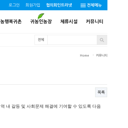
로그인
회원가입
협의회인트라넷
전체메뉴
귀농행복귀촌
귀농인농장
체류시설
커뮤니티
전체
Home
커뮤니티
목록
역 내 갈등 및 사회문제 해결에 기여할 수 있도록 다음