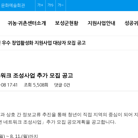
문화예술회관
글
글
글
자
자
자
귀농·귀촌센터소개
보성군현황
지원사업안내
성공
크
크
크
기
기
기
인 우수 창업활성화 지원사업 대상자 모집 공고
확
초
축
네트워크 조성사업 모집 공고
대
기
소
 주의하세요!
화
네트워크 조성사업 추가 모집 공고
확인하세요!
-08 17:41
조회
5,508회
댓글
0건
가경정 세입·세출 예산 고시
지역생활여건 개조사업 기본계획 수립 고시
과 상호 간 정보교류 추진을 통해 청년이 직접 지역의 중심이 되어 지
 청년 네트워크 조성사업」추가 모집 공모계획을 공고합니다.
월) ~ 8. 11.(월)까지