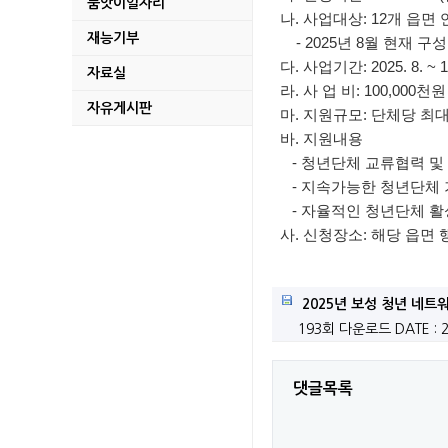
품앗이일자리
보성군, 청년 창업기업
나. 사업대상: 12개 읍
재능기부
- 2025년 8월 현재 
무단방치 된 자동차 
다. 사업기간: 2025. 8. ~ 1
자료실
라. 사 업 비: 100,000천원
2026년 다자녀가정
자유게시판
마. 지원규모: 단체당 최대 
바. 지원내용
2026년 명량대첩 
- 청년단체 교류협력 및
- 지속가능한 청년단체 
2026년 보성청년 창
- 자율적인 청년단체 활
지적기준점 성과 및 
사. 신청장소: 해당 읍면
2026년 청년농업인
2025년 보성 청년 네트
보성 군관리계획(용도지
193회 다운로드
DATE : 
2026년 조림지 풀베
댓글목록
미력 석호마을만들기사