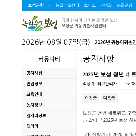
보성군청
농업기술센터
보건소
군의회
문화관광
꿈과 행복이 넘치는 희망찬 보성
보성군 귀농귀촌지원센터
2026년 08월 07일(금)
2026년 귀농어귀촌
2026년 보성 청년 
공지사항
커뮤니티
연일 이어지는 폭염,
공지사항
2025년 보성 청년 
파크골프 이용 전 꼭 
빈집정보
작성자
최고관리자
25-08
교육안내
2026년도 제1회 추
이전글
다음글
농지정보
벌교읍 장양지구 취약
보성군 청년 네트워크 구축
일자리정보
과 같이 「2025년 보성
자치법규 공포(발령)
갤러리
가. 신청기간: 2025. 8. 4.(