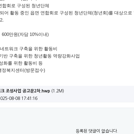
 ‘홀로서기’ 후속 지원 나선다!(인구정책과)
면 연합회로 구성된 청년단체
구성되어 활동 중인 읍면 연합회로 구성된 청년단체(청년회)를 대상으로
자진처리 및 견인예고 공고
2.
 가족사진 만들어주기 사업 신청 안내 재공고
600만원(자담 10%이내)
조선수군재건로 프로그램 운영 지원사업 공모
 네트워크 구축을 위한 활동비
기반 구축을 위한 청년활동 역량강화사업
업 후속지원사업 참여자 모집 공고
성화를 위한 활동비 등
폐기 고시
 행정복지센터(방문접수)
 스타트업(초기창업) 지원사업 모집 재공고
워크 조성사업 공고문2차.hwp
(1.2M)
역, 체육시설) 결정(변경) 지형도면 승인 고시
2025-08-08 17:41:16
기사업 감리용역(2차)
업 시행계획 승인 고시
등록된 댓글이 없습니다.