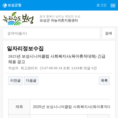
보성군청
로그인
꿈과 행복이 넘치는 희망찬 보성
보성군 귀농귀촌지원센터
일자리정보수집
2025년 보성시니어클럽 사회복지사(육아휴직대체) 긴급
채용 공고
작성자
최고관리자
25-07-08 09:34
조회
3,619회
댓글
0건
이전글
다음글
목록
본문
제목
2025년 보성시니어클럽 사회복지사(육아휴직대체) 