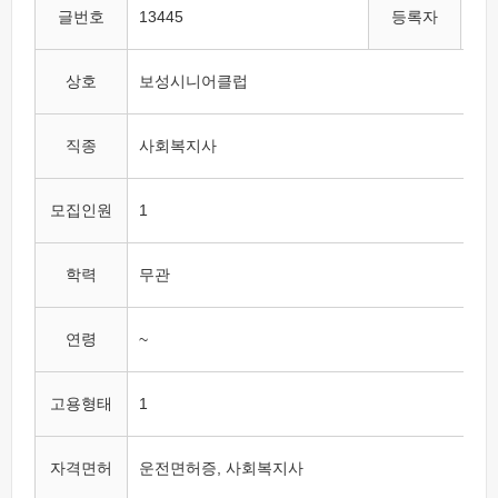
글번호
13445
등록자
이
상호
보성시니어클럽
직종
사회복지사
모집인원
1
학력
무관
연령
~
고용형태
1
자격면허
운전면허증, 사회복지사